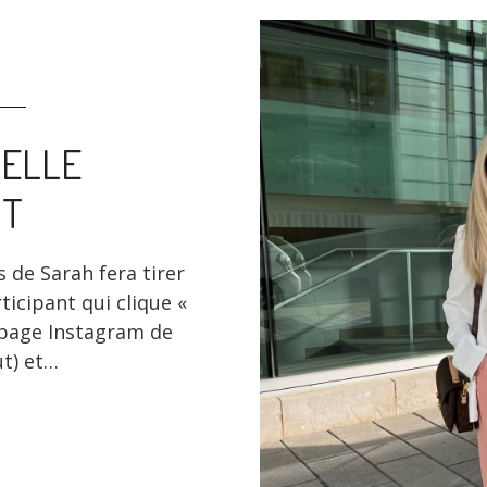
ELLE
T
s de Sarah fera tirer
icipant qui clique «
a page Instagram de
t) et…