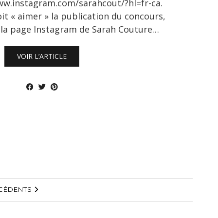
ww.instagram.com/sarahcout/?hl=fr-ca.
it « aimer » la publication du concours,
e» la page Instagram de Sarah Couture…
VOIR L’ARTICLE
ÉCÉDENTS