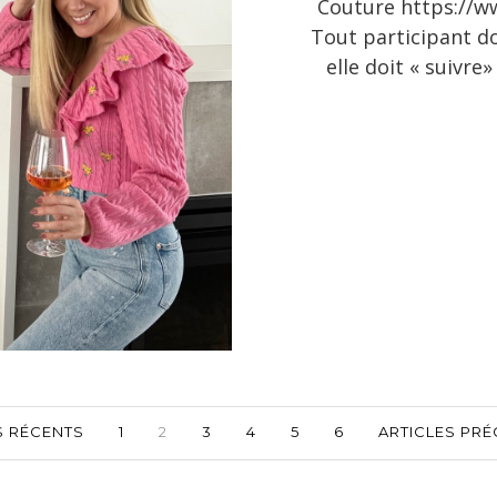
Couture https://w
Tout participant do
elle doit « suivr
S RÉCENTS
1
2
3
4
5
6
ARTICLES PR