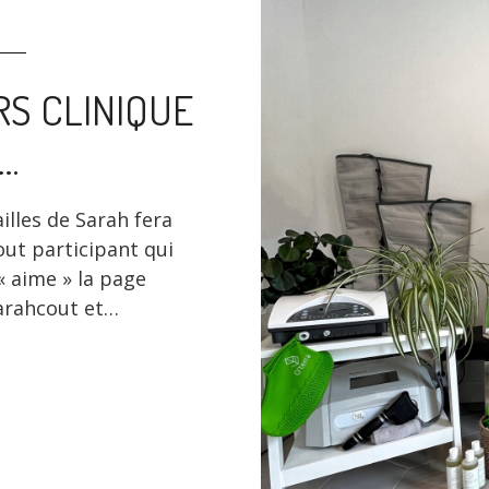
S CLINIQUE
@…
ailles de Sarah fera
out participant qui
 « aime » la page
arahcout et…