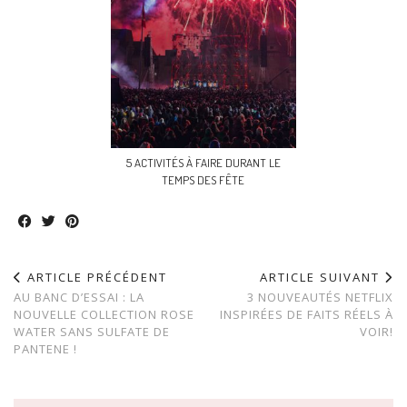
5 ACTIVITÉS À FAIRE DURANT LE
TEMPS DES FÊTE
ARTICLE PRÉCÉDENT
ARTICLE SUIVANT
AU BANC D’ESSAI : LA
3 NOUVEAUTÉS NETFLIX
NOUVELLE COLLECTION ROSE
INSPIRÉES DE FAITS RÉELS À
WATER SANS SULFATE DE
VOIR!
PANTENE !