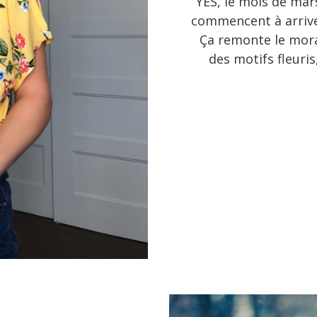
YES, le mois de mar
commencent à arriver
Ça remonte le moral
des motifs fleuri